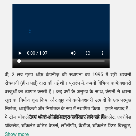
वी, 2 लव ग्रुप ऑफ़ कंपनीज़ की स्थापना वर्ष 1995 में श्री अश्वनी
रोचवानी (हीरा भाई) द्वारा की गई थी। प्रारंभ में, कंपनी विभिन्न कन्फेक्शनरी
वस्तुओं का व्यापार करती है। कई वर्षों के अनुभव के साथ, कंपनी ने अपना
खुद का निर्माण शुरू किया और खुद को कन्फेक्शनरी उत्पादों के एक प्रमुख
निर्माता, आपूर्तिकर्ता और निर्यातक के रूप में स्थापित किया। हमारे उत्पाद रेंज
“हम थोक ऑर्डर मात्रा स्वीकार कर रहे हैं।
में टॉय चॉकलेट, लेयर केक, मोल्डिंग चॉकलेट, लिक्विड चॉकलेट, एनरोबेड
चॉकलेट, चॉकलेट कोटेड वेफर्स, लॉलीपॉप, कैंडीज, चॉकलेट डिप्ड बिस्कुट,
”
शुगर कोटेड चॉकलेट बीन्स आदि शामिल हैं।
Show more