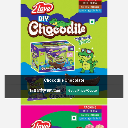
Chocodile Chocolate
150 आईएनआर
/
Carton
Get a Price/Quote