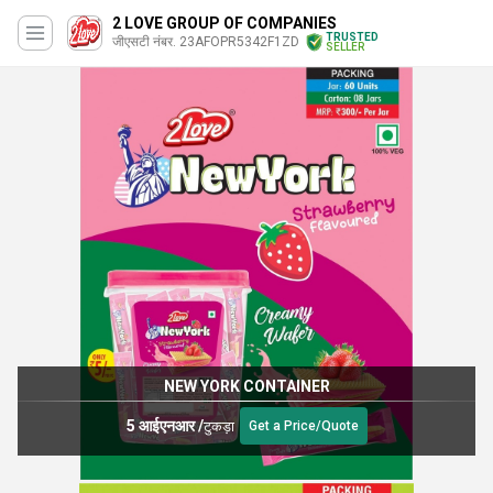
2 LOVE GROUP OF COMPANIES
TRUSTED
जीएसटी नंबर. 23AFOPR5342F1ZD
SELLER
NEW YORK CONTAINER
5 आईएनआर
/
टुकड़ा
Get a Price/Quote