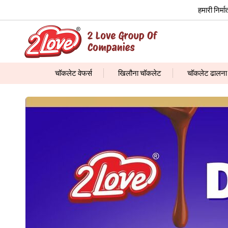
हमारी निर्
चॉकलेट वेफर्स
खिलौना चॉकलेट
चॉकलेट ढालना
चॉकलेट डूबा हुआ बिस्कुट
फलों के गोले